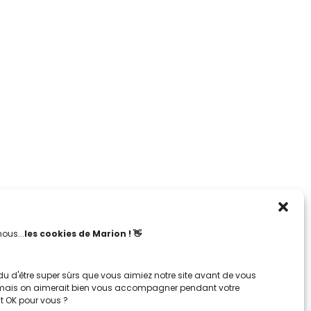
nous...
les cookies de Marion ! 👋
u d'être super sûrs que vous aimiez notre site avant de vous
mais on aimerait bien vous accompagner pendant votre
est OK pour vous ?