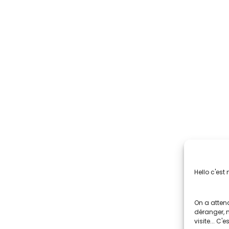
Hello c'est 
On a attend
déranger, 
visite... C'