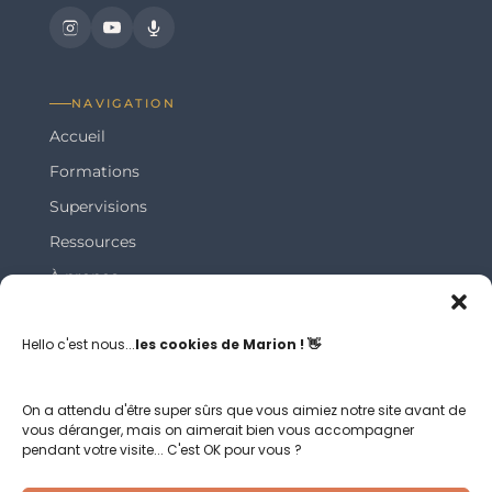
NAVIGATION
Accueil
Formations
Supervisions
Ressources
À propos
Blog
Hello c'est nous...
les cookies de Marion ! 👋
LA NEWSLETTER
On a attendu d'être super sûrs que vous aimiez notre site avant de
Recevez chaque mardi des exercices à proposer aux
vous déranger, mais on aimerait bien vous accompagner
patients directement dans votre boîte mail.
pendant votre visite... C'est OK pour vous ?