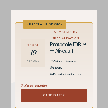
FORMATION DE
SPÉCIALISATION
Protocole IDR™
JEUDI
— Niveau 1
19
nov 2026
📍
Visioconférence
⏱
3 jours
👥
10 participants max
7 places restantes
CANDIDATER