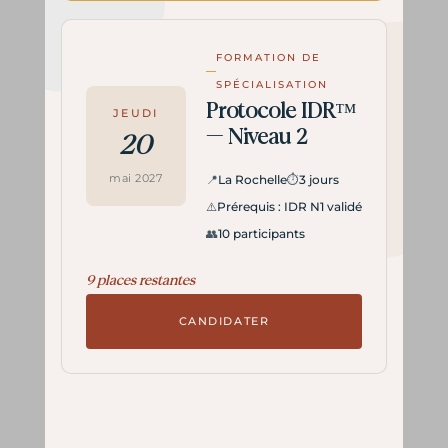
FORMATION DE
SPÉCIALISATION
Protocole IDR™
JEUDI
— Niveau 2
20
mai 2027
📍
La Rochelle
⏱
3 jours
⚠️
Prérequis : IDR N1 validé
👥
10 participants
9 places restantes
CANDIDATER