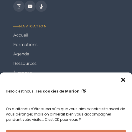
NAVIGATION
Accueil
Formations
Agenda
Ressources
À propos
Blog
Hello c'est nous...
les cookies de Marion ! 👋
LA NEWSLETTER
Recevez chaque mardi des exercices à proposer aux
On a attendu d'être super sûrs que vous aimiez notre site avant de
vous déranger, mais on aimerait bien vous accompagner
patients directement dans votre boîte mail.
pendant votre visite... C'est OK pour vous ?
RECEVOIR LA NEWSLETTER