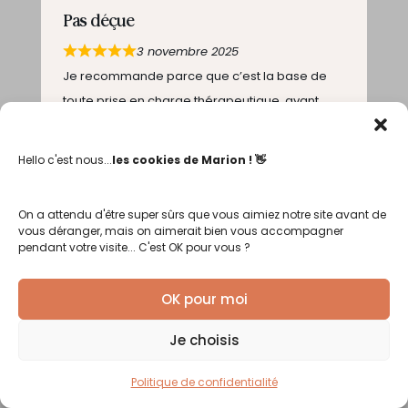
Pas déçue
3 novembre 2025
Je recommande parce que c’est la base de
toute prise en charge thérapeutique, avant
même les techniques, les outils etc… C’est ce
qui permet au psychologue et au patient de se
Hello c'est nous...
les cookies de Marion ! 👋
sentir en confiance, d’instaurer un cadre
sécurisant, structuré et clair.
On a attendu d'être super sûrs que vous aimiez notre site avant de
Camille
vous déranger, mais on aimerait bien vous accompagner
pendant votre visite... C'est OK pour vous ?
Bon investissement
19 octobre 2025
OK pour moi
Très intéressante. Apporte de la clarté sur la
Je choisis
manière de gérer un suivi et d’arrêter de
naviguer a vue, en s’appuyant sur des objectifs
Politique de confidentialité
clairs.