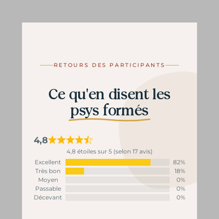
RETOURS DES PARTICIPANTS
Ce qu'en disent les
psys formés
4,8
4,8 étoiles sur 5 (selon 17 avis)
Excellent
82%
Très bon
18%
Moyen
0%
Passable
0%
Décevant
0%