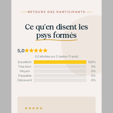
RETOURS DES PARTICIPANTS
Ce qu'en disent les
psys formés
5,0
5,0 étoiles sur 5 (selon 11 avis)
Excellent
100%
Très bon
0%
Moyen
0%
Passable
0%
Décevant
0%
★★★★★