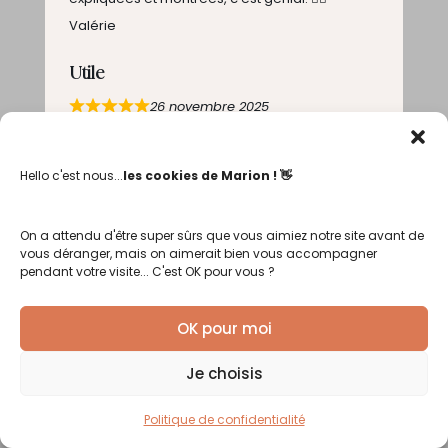
Valérie
Utile
26 novembre 2025
Merci beaucoup pour cette formation qui était
très riche !
Hello c'est nous...
les cookies de Marion ! 👋
Claire
Très pertinent
On a attendu d'être super sûrs que vous aimiez notre site avant de
vous déranger, mais on aimerait bien vous accompagner
19 novembre 2025
pendant votre visite... C'est OK pour vous ?
Merci beaucoup , j’ai encore appris des choses
🙂
OK pour moi
Marie
Je choisis
Très riche
Politique de confidentialité
17 novembre 2025